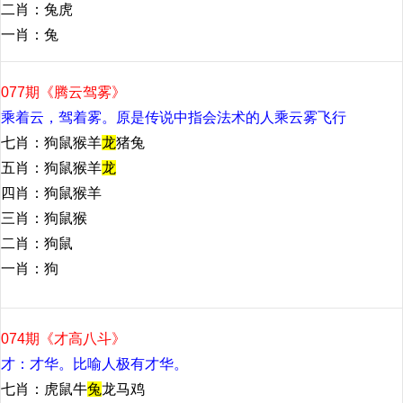
二肖：兔虎
一肖：兔
077期《腾云驾雾》
乘着云，驾着雾。原是传说中指会法术的人乘云雾飞行
七肖：狗鼠猴羊
龙
猪兔
五肖：狗鼠猴羊
龙
四肖：狗鼠猴羊
三肖：狗鼠猴
二肖：狗鼠
一肖：狗
074期《才高八斗》
才：才华。比喻人极有才华。
七肖：虎鼠牛
兔
龙马鸡