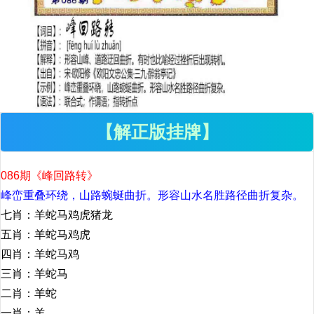
【解正版挂牌】
086期《峰回路转》
峰峦重叠环绕，山路蜿蜒曲折。形容山水名胜路径曲折复杂。
七肖：羊蛇马鸡虎猪龙
五肖：羊蛇马鸡虎
四肖：羊蛇马鸡
三肖：羊蛇马
二肖：羊蛇
一肖：羊